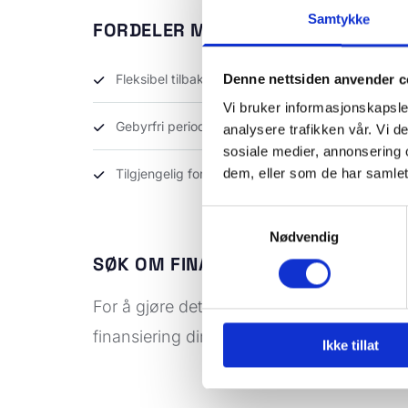
Samtykke
FORDELER MED VÅR FINANSIERING
Denne nettsiden anvender c
Fleksibel tilbakebetaling – Velg en nedbetalingsp
Vi bruker informasjonskapsler
Gebyrfri periode – Inntil 60 dager uten gebyrer
analysere trafikken vår. Vi 
sosiale medier, annonsering 
dem, eller som de har samlet
Tilgjengelig for alle våre tjenester og produkter –
Samtykkevalg
Nødvendig
SØK OM FINANSIERING
For å gjøre det så enkelt som mulig, kan
finansiering direkte på nett via Resurs Ba
Ikke tillat