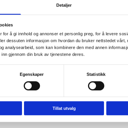
Detaljer
SLØSNING
ookies
lan som passer ditt budsjett
 for å gi innhold og annonser et personlig preg, for å levere sos
deler dessuten informasjon om hvordan du bruker nettstedet vårt,
og analysearbeid, som kan kombinere den med annen informasjon d
 inn gjennom din bruk av tjenestene deres.
 Bruk finansieringen til service, reparasjoner eller kjøp av deler
Egenskaper
Statistikk
 du søke om
SØK OM FINANSIERING
nk.
Tillat utvalg