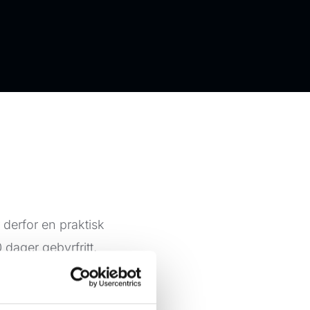
 derfor en praktisk
dager gebyrfritt,