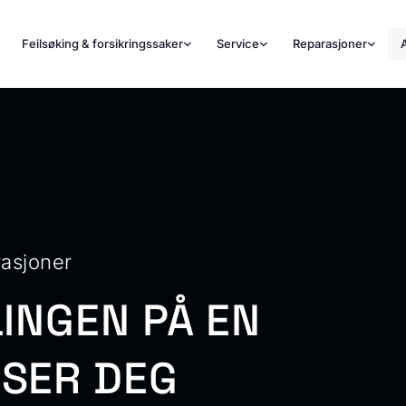
Feilsøking & forsikringssaker
Service
Reparasjoner
rasjoner
INGEN PÅ EN
SER DEG