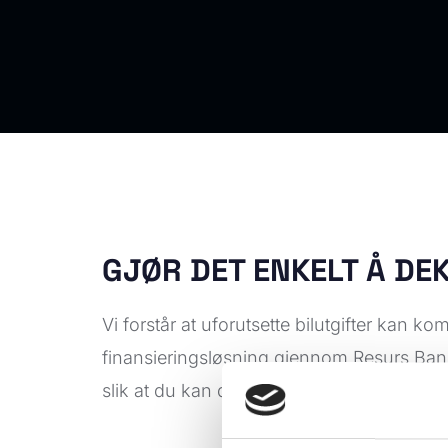
GJØR DET ENKELT Å DE
Vi forstår at uforutsette bilutgifter kan k
finansieringsløsning gjennom Resurs Bank.
slik at du kan dele opp kostnadene på e