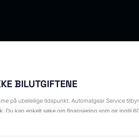
KKE BILUTGIFTENE
omme på ubeleilige tidspunkt. Automatgear Service tilbyr
 Du kan enkelt søke om finansiering som gir inntil 60 
n måte som passer deg og din økonomi.